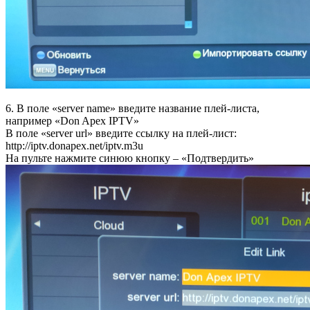
6. В поле «server name» введите название плей-листа,
например «Don Apex IPTV»
В поле «server url» введите ссылку на плей-лист:
http://iptv.donapex.net/iptv.m3u
На пульте нажмите синюю кнопку – «Подтвердить»