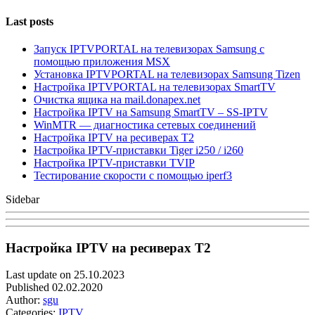
Last posts
Запуск IPTVPORTAL на телевизорах Samsung с
помощью приложения MSX
Установка IPTVPORTAL на телевизорах Samsung Tizen
Настройка IPTVPORTAL на телевизорах SmartTV
Очистка ящика на mail.donapex.net
Настройка IPTV на Samsung SmartTV – SS-IPTV
WinMTR — диагностика сетевых соединений
Настройка IPTV на ресиверах T2
Настройка IPTV-приставки Tiger i250 / i260
Настройка IPTV-приставки TVIP
Тестирование скорости с помощью iperf3
Sidebar
Настройка IPTV на ресиверах T2
Last update on 25.10.2023
Published 02.02.2020
Author:
sgu
Categories:
IPTV