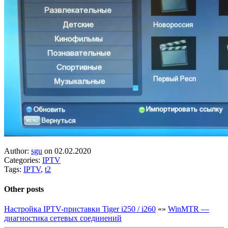
Author:
sgu
on 02.02.2020
Categories:
IPTV
Tags:
IPTV
,
t2
Other posts
Настройка IPTV-приставки Tiger i250 / i260
«
»
WinMTR —
диагностика сетевых соединений