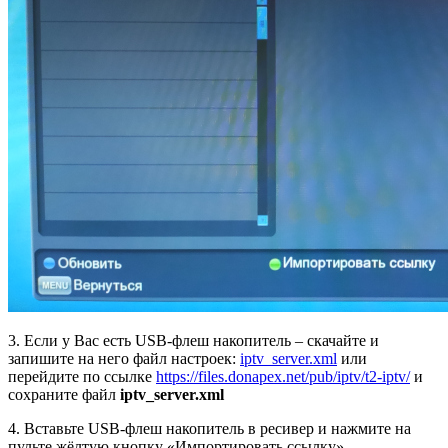
3. Если у Вас есть USB-флеш накопитель – скачайте и
запишите на него файл настроек:
iptv_server.xml
или
перейдите по ссылке
https://files.donapex.net/pub/iptv/t2-iptv/
и
сохраните файл
iptv_server.xml
4. Вставьте USB-флеш накопитель в ресивер и нажмите на
пульте жёлтую кнопку «Импортировать ссылку»