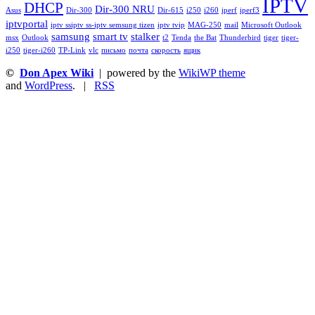
IPTV
DHCP
Dir-300 NRU
Asus
Dir-300
Dir-615
i250
i260
iperf
iperf3
iptvportal
iptv ssiptv ss-iptv semsung tizen
iptv tvip
MAG-250
mail
Microsoft Outlook
samsung
smart tv
stalker
msx
Outlook
t2
Tenda
the Bat
Thunderbird
tiger
tiger-
i250
tiger-i260
TP-Link
vlc
письмо
почта
скорость
ящик
©
Don Apex Wiki
| powered by the
WikiWP theme
and
WordPress
. |
RSS